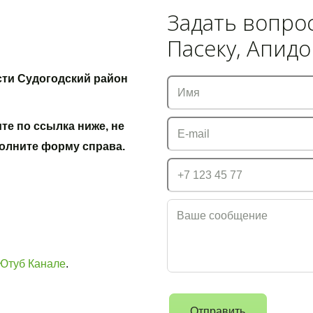
Задать вопрос
Пасеку, Апид
ти Судогодский район 
е по ссылка ниже, не 
полните форму справа.
Ютуб Канале
.
Отправить