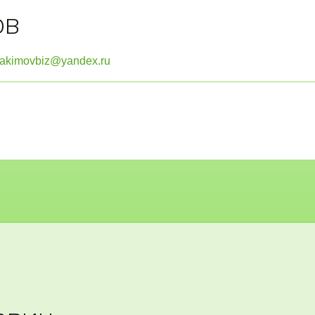
ов
akimovbiz@yandex.ru