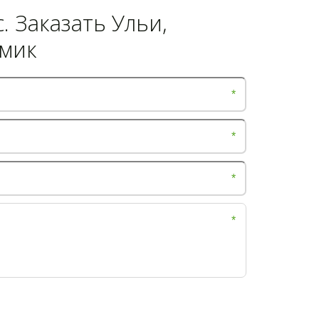
. Заказать Ульи,
омик
*
*
*
*