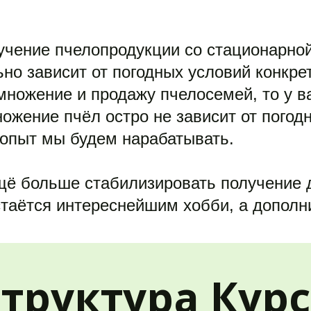
учение пчелопродукции со стационарной
но зависит от погодных условий конкретн
ножение и продажу пчелосемей, то у ва
жение пчёл остро не зависит от погодны
 опыт мы будем нарабатывать.
ещё больше стабилизировать получение д
стаётся интереснейшим хобби, а дополни
труктура Кур