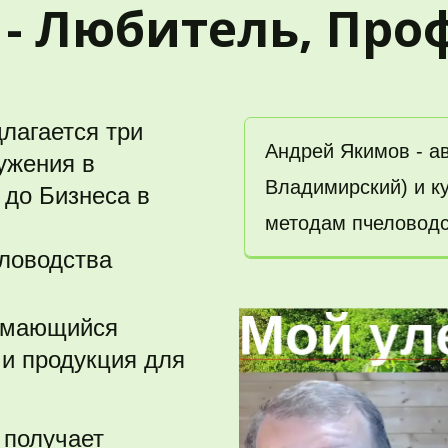
- Любитель, Про
лагается три 
Андрей Якимов - ав
ужения в 
Владимирский) и ку
до Бизнеса в 
методам пчеловодс
еловодства
имающийся 
и продукция для 
получает 