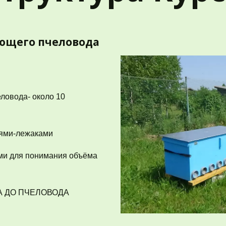
ающего пчеловода 
овода- около 10 
ями-лежаками 
ми для понимания объёма 
 ДО ПЧЕЛОВОДА 