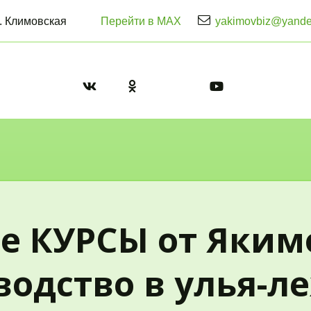
. Климовская
Перейти в MAX
yakimovbiz@yande
е КУРСЫ от Якимо
одство в улья-л