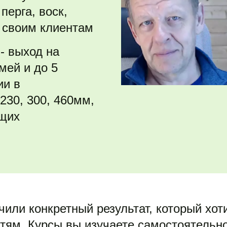
ерга, воск, 
ё своим клиентам
- выход на 
ей и до 5 
и в 
30, 300, 460мм, 
щих 
или конкретный результат, который хоти
ям. Курсы вы изучаете самостоятельно