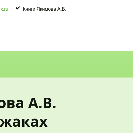
x.ru
Книги Якимова А.В.
ва А.В.
ежаках 