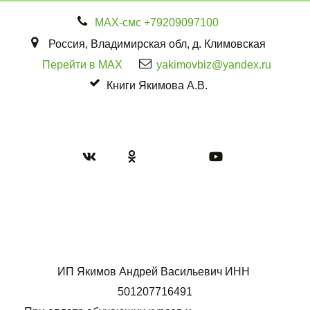
МАХ-смс
+79209097100
Россия
,
Владимирская обл
,
д. Климовская
Перейти в MAX
yakimovbiz@yandex.ru
Книги Якимова А.В.
ИП Якимов Андрей Васильевич ИНН 
501207716491