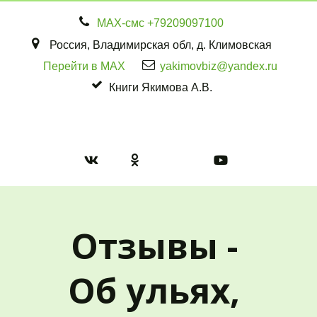
МАХ-смс
+79209097100
Россия
,
Владимирская обл
,
д. Климовская
Перейти в MAX
yakimovbiz@yandex.ru
Книги Якимова А.В.
Отзывы - 
Об ульях, 