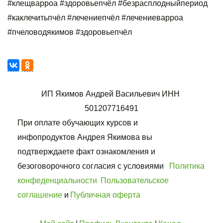
#клещварроа #здоровьепчёл #безрасплодныйпериод
#каклечитьпчёл #лечениепчёл #лечениеварроа
#пчеловодякимов #здоровьепчёл
ИП Якимов Андрей Васильевич ИНН 
501207716491
При оплате обучающих курсов и 
инфопродуктов Андрея Якимова вы 
подтверждаете факт ознакомления и 
безоговорочного согласия с условиями   
Политика 
конфеденциальности
Пользовательское 
соглашение
 и 
Публичная оферта